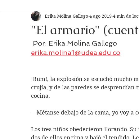
Erika Molina Gallego
4 ago 2019
4 min de lec
Nº 3
Nº 2
Nº 1
Editorial
Vida del pregr
"El armario" (cuent
Lectura recomendada
Traducción
Opinión
 Por: Erika Molina Gallego
erika.molina1@udea.edu.co
¡Bum!, la explosión se escuchó mucho más
crujía, y de las paredes se desprendían t
cocina.
—Métanse debajo de la cama, yo voy a co
Los tres niños obedecieron llorando. Su
dos de ellos encima y bajó el tendido. L