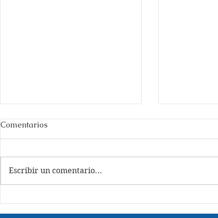
De cómo un filólogo llega a
XXXIII
Comentarios
ser traductor
XXXIII es uno
No se me olvidará la vez en
de la novela
que vi a uno de mis profesores
a(r)mar.
Escribir un comentario...
de filología traduciendo un
texto de Schlegel sobre
Lucinda, una de las...