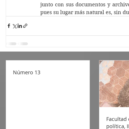
junto con sus documentos y archivo
pues su lugar más natural es, sin du
Número 13
Facultad 
política, I