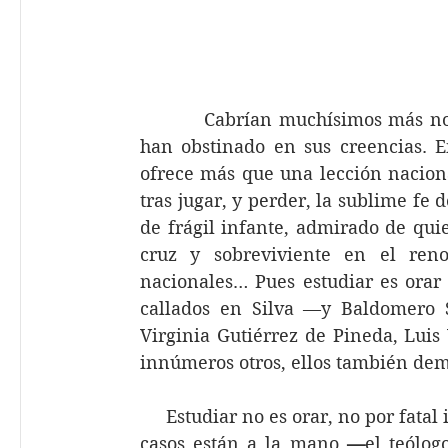
          Cabrían muchísimos más n
han obstinado en sus creencias. En
ofrece más que una lección naciona
tras jugar, y perder, la sublime fe 
de frágil infante, admirado de qui
cruz y sobreviviente en el renov
nacionales… Pues estudiar es orar 
callados en Silva —y Baldomero 
Virginia Gutiérrez de Pineda, Luis
innúmeros otros, ellos también dem
     Estudiar no es orar, no por fatal
casos están a la mano 
—
el teólog