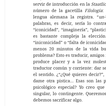
servir de introducción en la 
Staatl
número de la gacetilla 
Filología
: 
lengua alemana la registra. “
un-
palabras, es decir, sería lo contr
“iconicidad”, “imaginería”, “plasti
es bastante compleja la elección
“iniconicidad” o “falta de iconicida
menos 20 minutos de la vida bus
problema? Esto es traducir, amigos m
produce placer y a la vez molest
traductor común y corriente: dar sen
el sentido. ¿“¿Qué quieres decir?”,
dame otra pistica… Esas son las p
psicológico especial? Yo creo que 
singular, lo contingente. Queremos
debemos sacrificar algo.