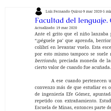
Luis Fernando Quiroz
9 mar 2020
5 mi
Nº 4
Nº 3
Nº 2
Nº 1
Editorial
V
Facultad del lenguaje. C
Actualizado:
19 mar 2020
Piezas gráficas
Lectura recomendada
Tradu
Ante el grito que el niño lanzaba 
“¡péguele pa’ que aprenda, berrion
colibrí en levantar vuelo. Esta esc
por esto mismo tampoco se suele r
berriondo
, preciada moneda de la
cierto valor de cuando fue acuñada.
         A ese cuando pertenecen 
convenzo más de que estudiar es or
de ingeniería Efe Gómez, apuntada
repetido con extrañamiento. Estudi
Escuela de Minas, entonces parte de