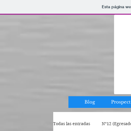
Esta página we
Blog
Prospect
Todas las entradas
N°12 (Egresad