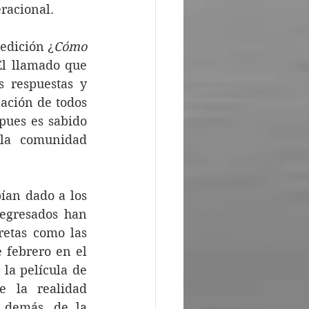
eracional.
 edición ¿
Cómo 
El llamado que 
 respuestas y 
ación de todos 
ues es sabido 
 la comunidad 
ían dado a los 
egresados han 
etas como las 
 febrero en el 
la película de 
 la realidad 
demás, de la 