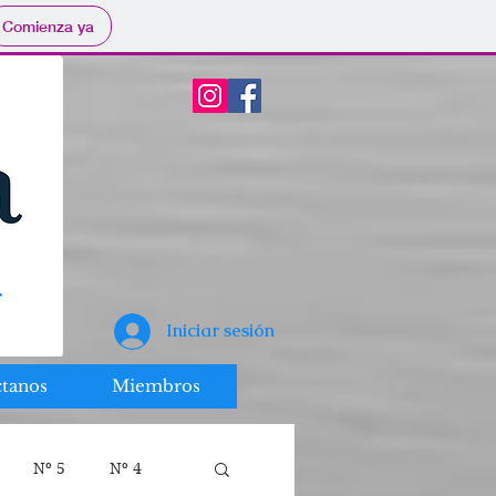
Comienza ya
Iniciar sesión
tanos
Miembros
Nº 5
Nº 4