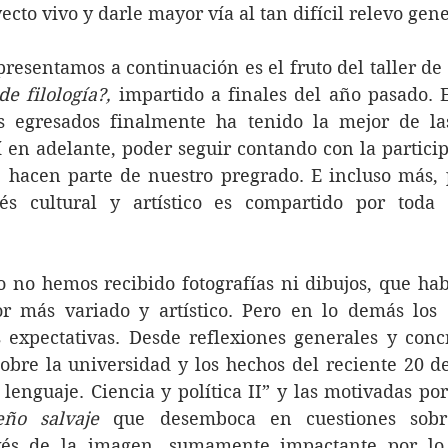
cto vivo y darle mayor vía al tan difícil relevo gen
presentamos a continuación es el fruto del taller de
e filología?, 
impartido a finales del año pasado. 
 egresados finalmente ha tenido la mejor de las
 en adelante, poder seguir contando con la particip
 hacen parte de nuestro pregrado. E incluso más, p
és cultural y artístico es compartido por toda
o no hemos recibido fotografías ni dibujos, que hab
or más variado y artístico. Pero en lo demás los 
 expectativas. Desde reflexiones generales y concr
bre la universidad y los hechos del reciente 20 de
 lenguaje. Ciencia y política II” y las motivadas por 
eño salvaje 
que desemboca en cuestiones sobre
vés de la imagen, sumamente impactante por lo 