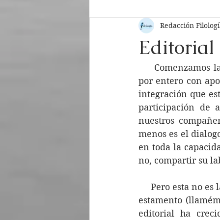
Redacción Filolog
Nº 3
Nº 2
Nº 1
Ed
Editorial
Lectura recomendada
Trad
     Comenzamos la
por entero con apor
integración que es
participación de a
nuestros compañer
menos es el dialogo
en toda la capacida
no, compartir su l
     Pero esta no e
estamento (llamémo
editorial ha crec