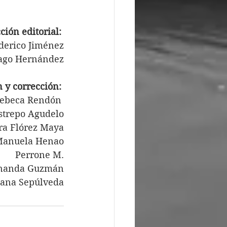
ción editorial: 
derico Jiménez
ago Hernández
 y corrección: 
ebeca Rendón 
strepo Agudelo
ra Flórez Maya
anuela Henao
Perrone M.
rnanda Guzmán
iana Sepúlveda