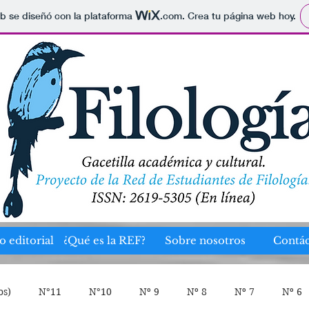
b se diseñó con la plataforma
.com
. Crea tu página web hoy.
o editorial
¿Qué es la REF?
Sobre nosotros
Contác
os)
N°11
N°10
Nº 9
Nº 8
Nº 7
Nº 6