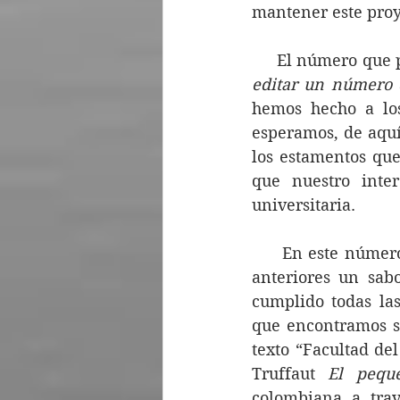
mantener este proye
     El número que 
editar un número d
hemos hecho a los
esperamos, de aquí
los estamentos que
que nuestro inter
universitaria.
     En este númer
anteriores un sab
cumplido todas las
que encontramos so
texto “Facultad del
Truffaut 
El pequ
colombiana a tra