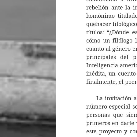
rebelión ante la i
homónimo titulado
quehacer filológico
títulos: “¿Dónde e
cómo un filólogo l
cuanto al género e
principales del 
Inteligencia ameri
inédita, un cuento
finalmente, el poe
     La invitación 
número especial se
personas que siem
primeros en darle v
este proyecto y co