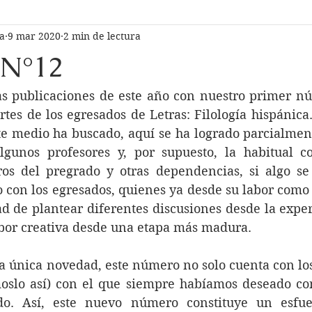
ía
9 mar 2020
2 min de lectura
itorial
Vida del pregrado
Miscélanea
Escritura cre
 N°12
ucción
Opinión
Ensayo
s publicaciones de este año con nuestro primer núm
tes de los egresados de Letras: Filología hispánica. 
te medio ha buscado, aquí se ha logrado parcialment
lgunos profesores y, por supuesto, la habitual co
os del pregrado y otras dependencias, si algo se
 con los egresados, quienes ya desde su labor como f
d de plantear diferentes discusiones desde la exper
abor creativa desde una etapa más madura.
s la única novedad, este número no solo cuenta con los
slo así) con el que siempre habíamos deseado cont
ido. Así, este nuevo número constituye un esfu