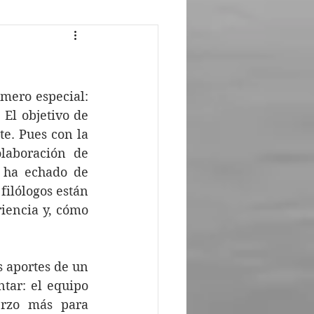
ativa
Piezas gráficas
ero especial: 
El objetivo de 
e. Pues con la 
laboración de 
 ha echado de 
ilólogos están 
iencia y, cómo 
 aportes de un 
ar: el equipo 
erzo más para 