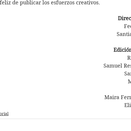
feliz de publicar los esfuerzos creativos.
Direc
Fe
Santi
Edición
R
Samuel Re
Sa
M
Maira Fe
El
orial