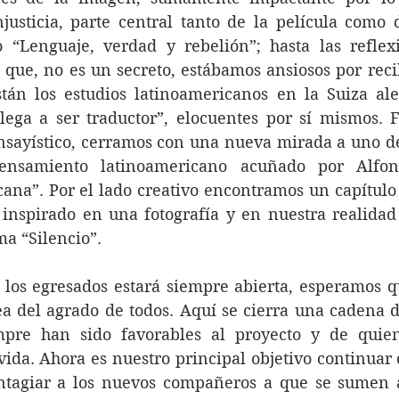
njusticia, parte central tanto de la película como 
 “Lenguaje, verdad y rebelión”; hasta las reflexi
 que, no es un secreto, estábamos ansiosos por recibi
stán los estudios latinoamericanos en la Suiza al
lega a ser traductor”, elocuentes por sí mismos. F
nsayístico, cerramos con una nueva mirada a uno de
pensamiento latinoamericano acuñado por Alfons
cana”. Por el lado creativo encontramos un capítulo
 inspirado en una fotografía y en nuestra realidad
ma “Silencio”.
a los egresados estará siempre abierta, esperamos q
a del agrado de todos. Aquí se cierra una cadena d
pre han sido favorables al proyecto y de quien
ida. Ahora es nuestro principal objetivo continuar 
ntagiar a los nuevos compañeros a que se sumen a 