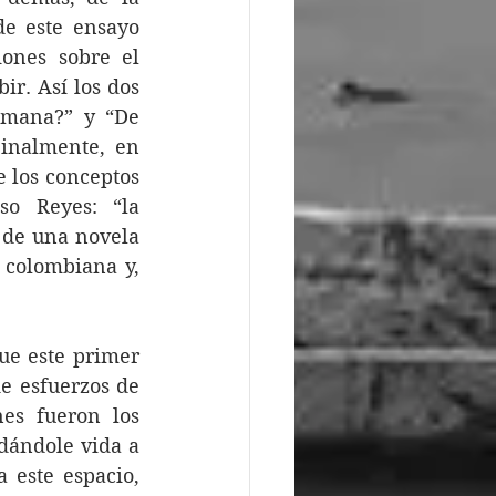
de este ensayo 
ones sobre el 
r. Así los dos 
emana?” y “De 
inalmente, en 
 los conceptos 
o Reyes: “la 
 de una novela 
 colombiana y, 
ue este primer 
e esfuerzos de 
es fueron los 
dándole vida a 
este espacio, 